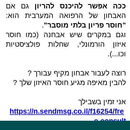
Power by kidu
mplus