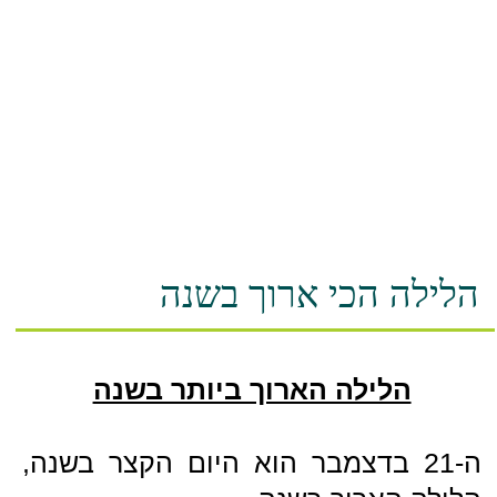
הלילה הכי ארוך בשנה
הלילה הארוך ביותר בשנה
ה-21 בדצמבר הוא היום הקצר בשנה,
הלילה הארוך בשנה.
אני בטוח שכבר נתקלת בסמל ה-Yin –
Yang ?
חשבת פעם מה הוא מסמל ?
ה-YIN
– מסמל את החושך, הקור,
הלילה, אדמה, את הדברים שאפשר
ממש לגעת בהם.
ה-YANG
מסמל את, את הדברים שאי
אפשר באמת לגעת בהם – אור, חום,