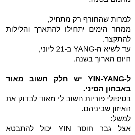
אבחון Yin ו-YANG בגופנו חשוב מאוד.
וזו למעשה רק אחת מהאבחנות של
הרפואה הסינית.
כדי להגיע לסיבה המדויקת שגרמה
לבעיית הפריון, אני מאבחן גם את
מצב הדופק
מצב הלשון
אזורים במגע בבטן
ועוד.
ככה, לאחר אבחון מקיף אני מגיע
לטיפול המדויק ביותר שיגרום
לתגובה
המהירה והאיכותית ביותר.
מגיעות אליי הרבה נשים שנאמר להן
שהן סובלות
מבעיית פריון בלתי
מוסברת
.
הן בד"כ מגיעות מיואשות, חסרות
תקווה.