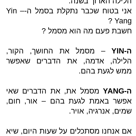
שמים, אנרגיה, אויר.
אם אנחנו מסתכלים על שעות היום, שיא
ה-YIN הוא מאוחר בלילה, בשיא הקור.
"תמיד הכי חשוך לפני עלות השחר" כפי
ששר שלום חנוך.
שיא ה-YANG הוא בצהריים החמים.
אם נסתכל על עונות השנה, אנחנו
נמצאים בדיוק בשיא ה-YIN,
ביום הקצר בשנה.
זה גם התאריך הרשמי של תחילת
החורף.
מעניין לראות שביהדות, חג החנוכה יוצא
תמיד בסביבות שיא ה-YIN.
בשיא החושך והקור, נכנס החג הכי
מחמם בשנה.
למרות שהחורף רק מתחיל,
ממחר הימים יתחילו להתארך והלילות