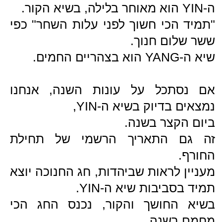
להתקצר.
עד לשיא ה-YANG ב-21 ליוני,
היום הארוך בשנה.
ל-YIN-YANG יש חלק חשוב מאוד
באבחון הסיני.
בטיפולי פוריות חשוב לי מאוד לבדוק את
האיזון שביניהם.
למשל:
אצל גבר חוסר YIN יכול להתבטא
בבעיה באיכות הזרע, בתמצית
.
חוסר YANG יתבטא
בבעיית תנועה של
הזרע.
אצל אישה חוסר YIN יוכל להתבטא
באנמיה, מחזור לא סדיר, חוסר איזון
הורמונלי.
חוסר YANG יוכל להתבטא
בבעיות
בביוץ ובשמירה על ההריון.