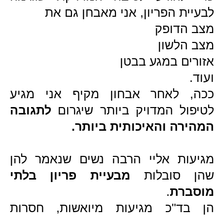
רוצה לעבור אבחון מקיף עבורך ?
להבין מאיפה מגיע חוסר האיזון שלך ?
אני זמין בשבילך
https://n.sendmsg.co.il/f16254/fre
e-consult
פרטי התקשרות
תל אביב: רפואה סינית – אחד העם 89 ת״א
עפולה: רפואה סינית – מנחם אוסישקין 28 עפולה
חדרה: רפואה סינית - הדודאים 5, עין הים חדרה
טלפון: 052-8064646
מייל: Sinit.guy@gmail.com