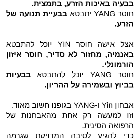
אין דבר כזה "בלתי מוסבר" ברפואה
הסינית !
כל כך חשוב
להימנע מלראות רק את
הבעיה של האדם.
באבחון נכון יש
לראות את כל האדם
.
מי האדם שמולי
איך התזונה
כמה לחץ יש ביום יום
ועוד.
ואז אפשר
לטפל באדם עצמו, לא רק
בבעיה.
ככה אפשר להיכנס להריון
גם אם
האבחון של הרפואה המערבית הוא:
"חוסר פריון בלתי מוסבר"
.
וגם במקרים שיש אבחנה (כמו חוסר
איזון הורמונלי, שחלות פולציסטיות
וכו...).