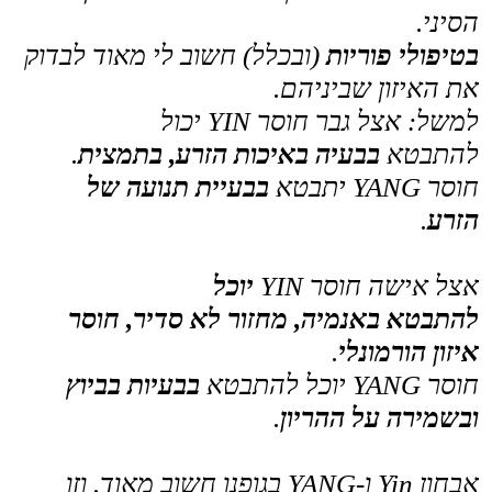
ככה, לאחר אבחון מקיף אני מגיע
לטיפול
המדויק ביותר שיגרום לתגובה המהירה
והאיכותית ביותר
.
מגיעות אליי הרבה נשים שנאמר להן שהן
סובלות
מבעיית פריון בלתי מוסברת
.
הן בד"כ מגיעות מיואשות, חסרות תקווה,
לאחר שכבר עברו טיפולי הפרייה מערביים.
חשוב להבין שברפואה הסינית
אין דבר כזה
"בלתי מוסבר"
!
כל כך חשוב להימנע מלראות רק את הבעיה,
וכן להסתכל ולהבין את המכלול הגדול, את
הסיבה, את האדם (גבר/אישה) השלם.ה.
באבחון נכון יש לראות את כל האדם.
מיהו,
איך התזונה,