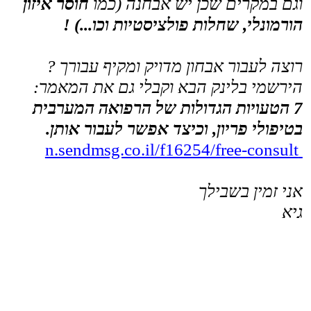
חדרה: רפואה סינית - הדודאים 5, עין הים חדרה
טלפון: 052-8064646
מייל: Sinit.guy@gmail.com
יש עוד מידע רב שיעזור לך:
שם:
טלפון:
דוא"ל: