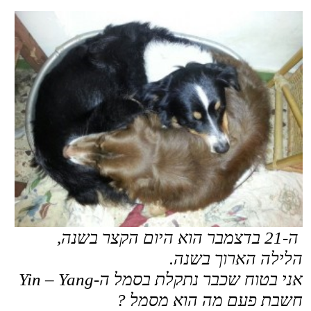
הלילה הארוך בשנה.
אני בטוח שכבר נתקלת בסמל ה-Yin – Yang
חשבת פעם מה הוא מסמל ?
ה-YIN
– מסמל את החושך, הקור, הלילה,
אדמה, את הדברים הפיזים, שאפשר ממש
לגעת בהם.
ה-YANG
- מסמל את הדברים שאי אפשר
באמת לגעת בהם – אור, חום, שמים,
אנרגיה, אוויר.
אם אנחנו מסתכלים על שעות היום,
שיא ה-
YIN הוא לפנות בוקר, בשיא הקור.
"תמיד הכי חשוך לפני עלות השחר" כפי
ששר שלום חנוך.
שיא ה-YANG הוא בצהריים החמים.
אם נסתכל על עונות השנה, שיא ה-YIN הוא
ממש עכשיו, ביום הקצר בשנה.
זה גם התאריך הרשמי של תחילת החורף.
מעניין לראות שביהדות, חג החנוכה יוצא
תמיד בסביבות שיא ה-YIN.