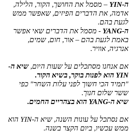
בשיא החושך והקור, נכנס החג הכי מחמם
בשנה.
למרות שהחורף רק מתחיל, הימים מתחילים
דווקא להתארך והלילות להתקצר.
עד לשיא ה-YANG ב-21 ליוני, שהוא היום
הארוך בשנה.
הקשר לגוף שלנו
את ה-YIN-YANG אפשר לראות גם בגוף
שלנו
ויש להם חלק חשוב מאוד באבחון
הסיני.
בטיפולי פוריות
(ובכלל) חשוב לי מאוד לבדוק
את האיזון שביניהם.
למשל: אצל גבר חוסר YIN יכול
להתבטא
בבעיה באיכות הזרע, בתמצית
.
חוסר YANG יתבטא
בבעיית תנועה של
הזרע
.
אצל אישה חוסר YIN
יוכל