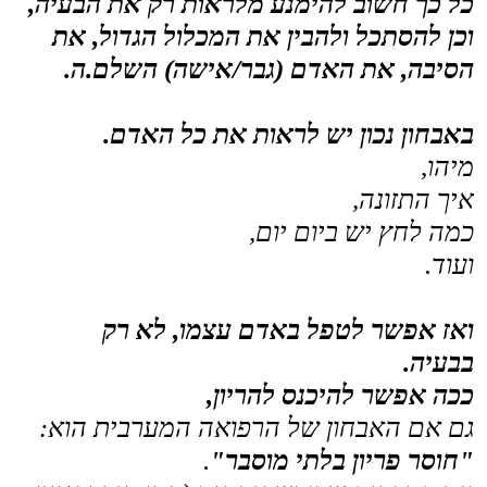
פרטי התקשרות
תל אביב: רפואה סינית – אחד העם 89 ת״א
עפולה: רפואה סינית – מנחם אוסישקין 28 עפולה