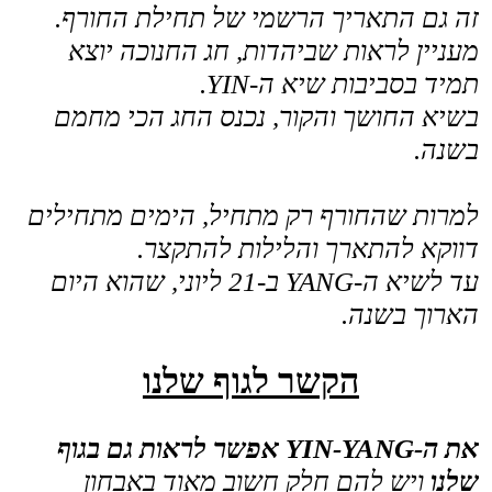
להתבטא באנמיה, מחזור לא סדיר, חוסר
איזון הורמונלי
.
חוסר YANG יוכל להתבטא
בבעיות בביוץ
ובשמירה על ההריון
.
אבחון Yin ו-YANG בגופנו חשוב מאוד. וזו
למעשה אחת האבחנות החשובות של
הרפואה הסינית.
כדי להגיע לסיבה המדויקת שגרמה לבעיית
הפריון, אני מאבחן גם את מצב:
הדופק
מצב הלשון
אזורים שונים בבטן
ועוד.