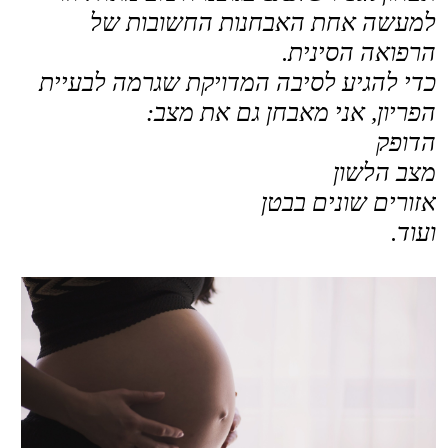
כמה לחץ יש ביום יום,
ועוד.
ואז אפשר לטפל באדם עצמו, לא רק
בבעיה.
ככה אפשר להיכנס להריון,
גם אם האבחון של הרפואה המערבית הוא:
"חוסר פריון בלתי מוסבר"
.
וגם במקרים שכן יש אבחנה (כמו
חוסר איזון
הורמונלי, שחלות פולציסטיות וכו...) !
רוצה לעבור אבחון מדויק ומקיף עבורך ?
הירשמי בלינק הבא וקבלי גם את המאמר:
​​7 הטעויות הגדולות של הרפואה המערבית
בטיפולי פריון, וכיצד אפשר לעבור אותן.
​​
n.sendmsg.co.il/f16254/free-consult
אני זמין בשבילך
​גיא ​